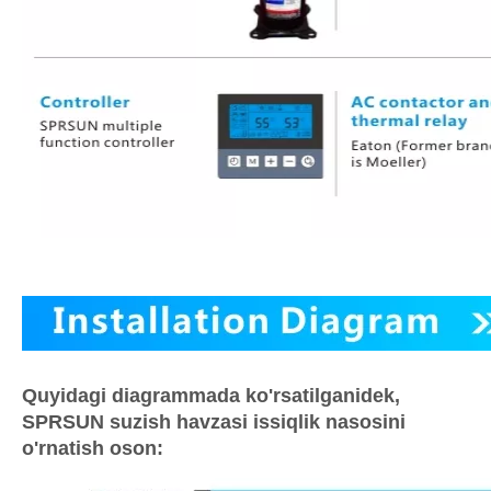
Quyidagi diagrammada ko'rsatilganidek,
SPRSUN suzish havzasi issiqlik nasosini
o'rnatish oson: