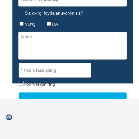
Siz oxirgi foydalanuvchimisiz?
*
YO'Q
HA
Yuborish