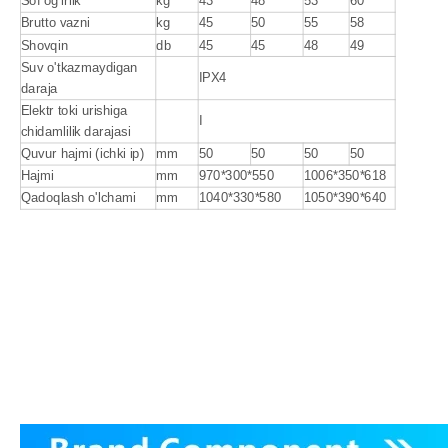
Sof og'irlik
kg
43
48
53
60
Brutto vazni
kg
45
50
55
58
Shovqin
db
45
45
48
49
Suv o'tkazmaydigan
IPX4
daraja
Elektr toki urishiga
I
chidamlilik darajasi
Quvur hajmi (ichki ip)
mm
50
50
50
50
Hajmi
mm
970*300*550
1006*350*618
Qadoqlash o'lchami
mm
1040*330*580
1050*390*640