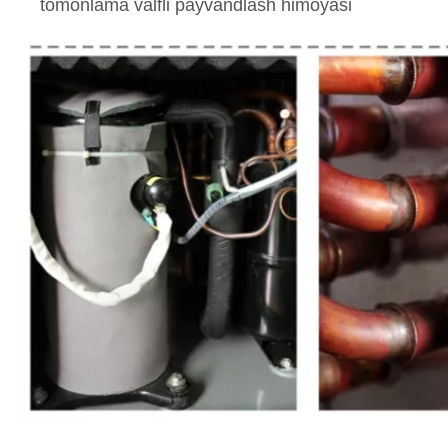
tomonlama valfli payvandlash himoyasi