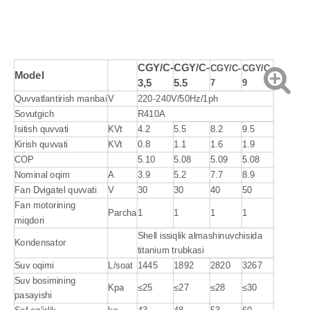
CGY/C-
CGY/C-
CGY/C-
CGY/C-
Model
3,5
5.5
7
9
Quvvatlantirish manbai
V
220-240V/50Hz/1ph
Sovutgich
R410A
Isitish quvvati
KVt
4.2
5.5
8.2
9.5
Kirish quvvati
KVt
0.8
1.1
1.6
1.9
COP
5.10
5.08
5.09
5.08
Nominal oqim
A
3.9
5.2
7.7
8.9
Fan Dvigatel quvvati
V
30
30
40
50
Fan motorining
Parcha
1
1
1
1
miqdori
Shell issiqlik almashinuvchisida
Kondensator
titanium trubkasi
Suv oqimi
L/soat
1445
1892
2820
3267
Suv bosimining
Kpa
≤25
≤27
≤28
≤30
pasayishi