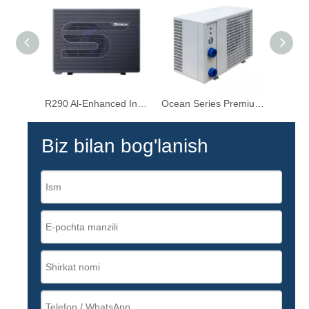
R290 Al-Enhanced Inverter Havo manbali suzish havzasi issiqlik pompasi
Ocean Series Premium turi - suzish havzalari uchun 10,5KW-39KW R32 issiqlik pompasi
Biz bilan bog'lanish