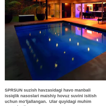
SPRSUN suzish havzasidagi havo manbali
issiqlik nasoslari maishiy hovuz suvini isitish
uchun mo'ljallangan.
Ular quyidagi muhim