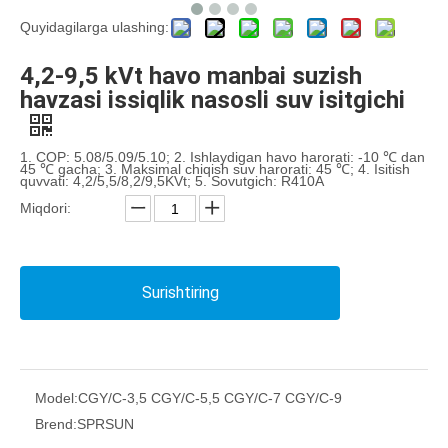
Quyidagilarga ulashing:
4,2-9,5 kVt havo manbai suzish
havzasi issiqlik nasosli suv isitgichi
1. COP: 5.08/5.09/5.10; 2. Ishlaydigan havo harorati: -10 ℃ dan
45 ℃ gacha; 3. Maksimal chiqish suv harorati: 45 ℃; 4. Isitish
quvvati: 4,2/5,5/8,2/9,5KVt; 5. Sovutgich: R410A
Miqdori:
Surishtiring
Model:
CGY/C-3,5 CGY/C-5,5 CGY/C-7 CGY/C-9
Brend:
SPRSUN