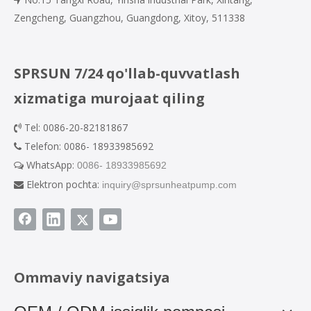
Zengcheng, Guangzhou, Guangdong, Xitoy, 511338
SPRSUN 7/24 qo'llab-quvvatlash
xizmatiga murojaat qiling
Tel: 0086-20-82181867

Telefon: 0086- 18933985692

WhatsApp:
0086- 18933985692

Elektron pochta:
inquiry@sprsunheatpump.com

Ommaviy navigatsiya