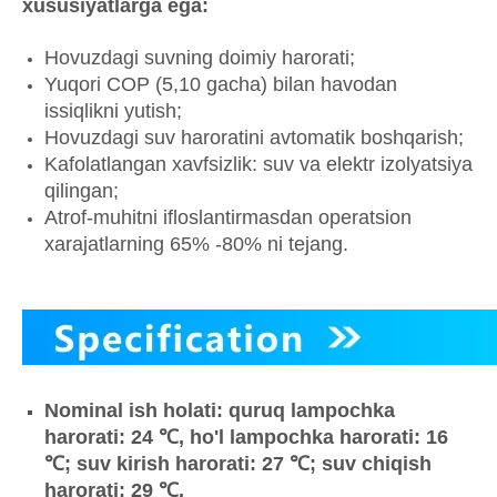
xususiyatlarga ega:
Hovuzdagi suvning doimiy harorati;
Yuqori COP (5,10 gacha) bilan havodan
issiqlikni yutish;
Hovuzdagi suv haroratini avtomatik boshqarish;
Kafolatlangan xavfsizlik: suv va elektr izolyatsiya
qilingan;
Atrof-muhitni ifloslantirmasdan operatsion
xarajatlarning 65% -80% ni tejang.
Nominal ish holati: quruq lampochka
harorati: 24 ℃, ho'l lampochka harorati: 16
℃; suv kirish harorati: 27
℃; suv chiqish
harorati: 29
℃.