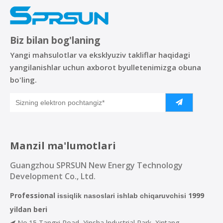
Biz bilan bog'laning
Yangi mahsulotlar va eksklyuziv takliflar haqidagi
yangilanishlar uchun axborot byulletenimizga obuna
bo'ling.
Manzil ma'lumotlari
Guangzhou SPRSUN New Energy Technology
Development Co., Ltd.
Professional
1999
issiqlik nasoslari ishlab chiqaruvchisi
yildan beri
No.15 Tangxi Road, Yinsha lndustrial Park, Xintang,
