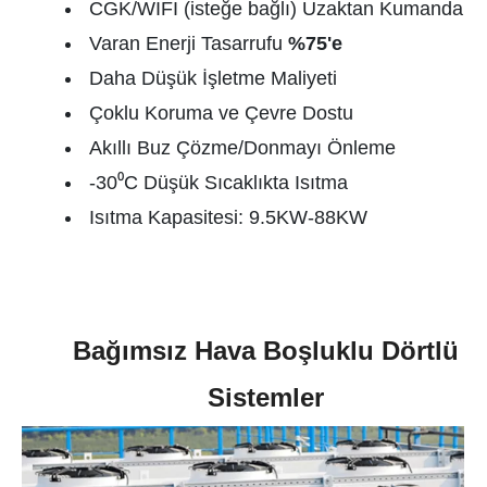
CGK/WIFI (isteğe bağlı) Uzaktan Kumanda
Varan Enerji Tasarrufu
%75'e
Daha Düşük İşletme Maliyeti
Çoklu Koruma ve Çevre Dostu
Akıllı Buz Çözme/Donmayı Önleme
-30⁰C Düşük Sıcaklıkta Isıtma
Isıtma Kapasitesi: 9.5KW-88KW
Bağımsız Hava Boşluklu Dörtlü
Sistemler