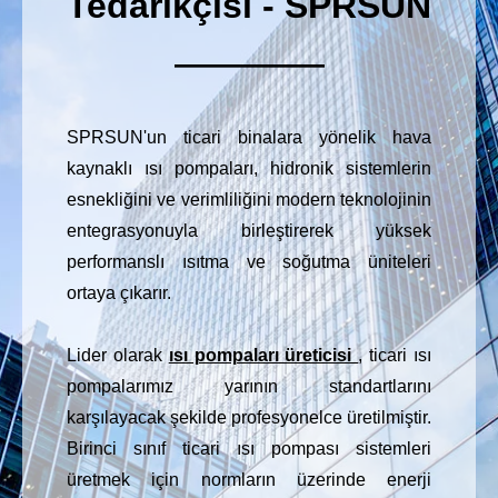
Tedarikçisi - SPRSUN
—————
SPRSUN'un ticari binalara yönelik hava
kaynaklı ısı pompaları, hidronik sistemlerin
esnekliğini ve verimliliğini modern teknolojinin
entegrasyonuyla birleştirerek yüksek
performanslı ısıtma ve soğutma üniteleri
ortaya çıkarır.
Lider olarak
ısı pompaları üreticisi
, ticari ısı
pompalarımız yarının standartlarını
karşılayacak şekilde profesyonelce üretilmiştir.
Birinci sınıf ticari ısı pompası sistemleri
üretmek için normların üzerinde enerji