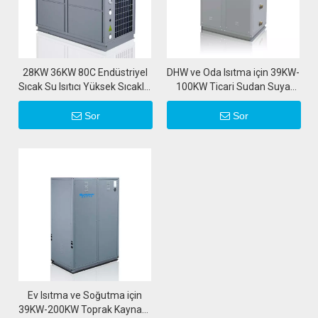
28KW 36KW 80C Endüstriyel
DHW ve Oda Isıtma için 39KW-
Sıcak Su Isıtıcı Yüksek Sıcaklık
100KW Ticari Sudan Suya
Hava Kaynaklı Isı Pompası
Açık Döngü Isı Pompası
Sor
Sor
Ev Isıtma ve Soğutma için
39KW-200KW Toprak Kaynaklı