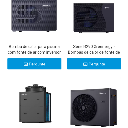
Bomba de calor para piscina
Série R290 Greenergy -
com fonte de ar com inversor
Bombas de calor de fonte de
R290 Al-Enhanced
ar com inversor DC
ultrassilencioso de 6-22KW
Pergunte
Pergunte
20KW 22KW