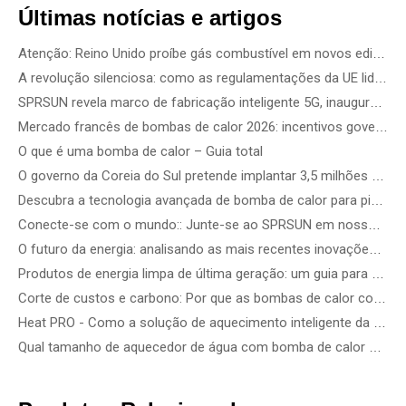
Últimas notícias e artigos
Atenção: Reino Unido proíbe gás combustível em novos edifícios a partir de 2028
A revolução silenciosa: como as regulamentações da UE lideram os padrões de ruído das bombas de calor
SPRSUN revela marco de fabricação inteligente 5G, inaugurando uma nova era de parceria
Mercado francês de bombas de calor 2026: incentivos governamentais, regras de instalação e oportunidades de negócios
O que é uma bomba de calor – Guia total
O governo da Coreia do Sul pretende implantar 3,5 milhões de bombas de calor até 2035 - Como escolher a melhor bomba de calor com base no tipo de edifício
Descubra a tecnologia avançada de bomba de calor para piscina com IA na SPLASH! Austrália 2026 - Veja as bombas de calor para piscinas mais inteligentes e silenciosas em ação
Conecte-se com o mundo:: Junte-se ao SPRSUN em nosso tour global
O futuro da energia: analisando as mais recentes inovações e soluções tecnológicas em energia renovável
Produtos de energia limpa de última geração: um guia para os mais recentes dispositivos eólicos, solares de precisão e de energia renovável
Corte de custos e carbono: Por que as bombas de calor comerciais R290 ATW são o futuro dos edifícios com eficiência energética
Heat PRO - Como a solução de aquecimento inteligente da SPRSUN torna a vida mais fácil
Qual tamanho de aquecedor de água com bomba de calor eu preciso?