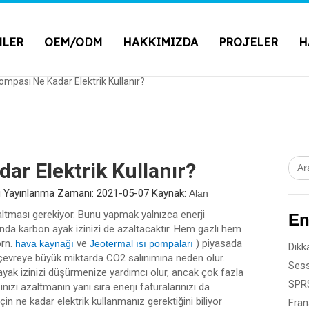
NLER
OEM/ODM
HAKKIMIZDA
PROJELER
H
Pompası Ne Kadar Elektrik Kullanır?
dar Elektrik Kullanır?
 Yayınlanma Zamanı: 2021-05-07 Kaynak:
Alan
altması gerekiyor. Bunu yapmak yalnızca enerji
En
da karbon ayak izinizi de azaltacaktır. Hem gazlı hem
örn.
ve
) piyasada
hava kaynağı
Jeotermal ısı pompaları
ve çevreye büyük miktarda CO2 salınımına neden olur.
bon ayak izinizi düşürmenize yardımcı olur, ancak çok fazla
inizi azaltmanın yanı sıra enerji faturalarınızı da
in ne kadar elektrik kullanmanız gerektiğini biliyor