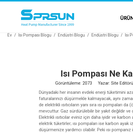
ÜRÜ
Ev
/
Isı Pompası Blogu
/
Endüstri Blogu
/
Endüstri Blogu
/
Isı 
Isı Pompası Ne Ka
Görüntüleme:
2073
Yazar: Site Editörü
Dünyadaki her insanın evdeki enerji tüketimini az
faturalarınızı düşürmekle kalmayacak, aynı zaman
de elektrikli ısıtıcıların yanı sıra ısı pompaları da (
mevcuttur. Gaz sürdürülebilir bir yakıt değildir 
Elektrikli ısıtıcılar eviniz için daha iyidir ve kar
elektrik tüketirler; ısı pompaları ise karbon ayak iz
düşürmenize yardımcı olabilir. Peki ısı pompanız iç