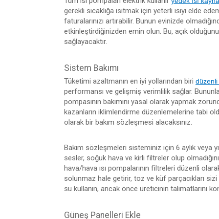
Tüm ısı pompaları elektrik kullanır
yedek ısı kayna
gerekli sıcaklığa ısıtmak için yeterli ısıyı elde ede
faturalarınızı artırabilir. Bunun evinizde olmadığın
etkinleştirdiğinizden emin olun. Bu, açık olduğunu 
sağlayacaktır.
Sistem Bakımı
Tüketimi azaltmanın en iyi yollarından biri
düzenli
performansı ve gelişmiş verimlilik sağlar. Bununla 
pompasının bakımını yasal olarak yapmak zorunda
kazanların iklimlendirme düzenlemelerine tabi ol
olarak bir bakım sözleşmesi alacaksınız.
Bakım sözleşmeleri sisteminiz için 6 aylık veya yı
sesler, soğuk hava ve kirli filtreler olup olmadığı
hava/hava ısı pompalarının filtreleri düzenli olara
solunmaz hale getirir, toz ve küf parçacıkları sizi 
su kullanın, ancak önce üreticinin talimatlarını ko
Güneş Panelleri Ekle