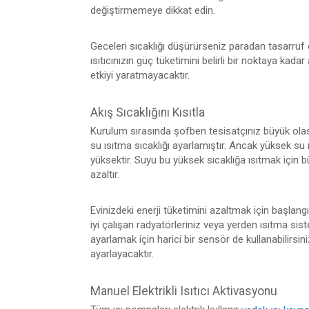
değiştirmemeye dikkat edin.
Geceleri sıcaklığı düşürürseniz paradan tasarruf e
ısıtıcınızın güç tüketimini belirli bir noktaya kad
etkiyi yaratmayacaktır.
Akış Sıcaklığını Kısıtla
Kurulum sırasında şofben tesisatçınız büyük olası
su ısıtma sıcaklığı ayarlamıştır. Ancak yüksek su ı
yüksektir. Suyu bu yüksek sıcaklığa ısıtmak için büy
azaltır.
Evinizdeki enerji tüketimini azaltmak için başlang
iyi çalışan radyatörleriniz veya yerden ısıtma siste
ayarlamak için harici bir sensör de kullanabilirsini
ayarlayacaktır.
Manuel Elektrikli Isıtıcı Aktivasyonu