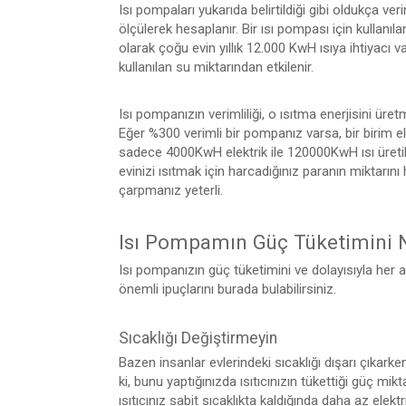
Isı pompaları yukarıda belirtildiği gibi oldukça veriml
ölçülerek hesaplanır. Bir ısı pompası için kullanılan
olarak çoğu evin yıllık 12.000 KwH ısıya ihtiyacı v
kullanılan su miktarından etkilenir.
Isı pompanızın verimliliği, o ısıtma enerjisini üretm
Eğer %300 verimli bir pompanız varsa, bir birim el
sadece 4000KwH elektrik ile 120000KwH ısı üretile
evinizi ısıtmak için harcadığınız paranın miktarın
çarpmanız yeterli.
Isı Pompamın Güç Tüketimini Na
Isı pompanızın güç tüketimini ve dolayısıyla her 
önemli ipuçlarını burada bulabilirsiniz.
Sıcaklığı Değiştirmeyin
Bazen insanlar evlerindeki sıcaklığı dışarı çıkark
ki, bunu yaptığınızda ısıtıcınızın tükettiği güç mi
ısıtıcınız sabit sıcaklıkta kaldığında daha az elektr