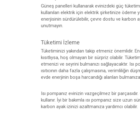
Güneş panelleri kullanarak evinizdeki güç tüketimin
kullanılan elektrik için elektrik şirketinize öd
enerjisinin sürdürülebilir, çevre dostu ve karbon
unutmayın.
Tüketimi İzleme
Tüketiminizi yakından takip etmeniz önemlidir. Ener
kısıtlıysa, hoş olmayan bir sürpriz olabilir. Tüket
etmenizi ve seyrini bulmanızı sağlayacaktır. Isı p
ısıtıcının daha fazla çalışmasına, verimliliğin dü
evde enerjinin boşa harcandığı alanları bulmanıza
Isı pompanız evinizin vazgeçilmez bir parçasıdır.
kullanır. İyi bir bakımla ısı pompanız size uzun sü
karbon ayak izinizi azaltmanıza yardımcı olabilir.