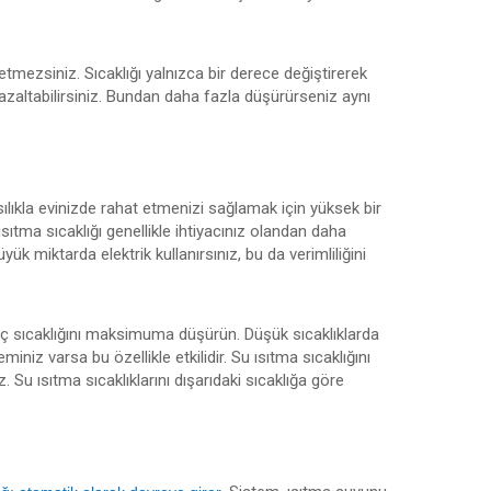
tmezsiniz. Sıcaklığı yalnızca bir derece değiştirerek
ar azaltabilirsiniz. Bundan daha fazla düşürürseniz aynı
lıkla evinizde rahat etmenizi sağlamak için yüksek bir
sıtma sıcaklığı genellikle ihtiyacınız olandan daha
ük miktarda elektrik kullanırsınız, bu da verimliliğini
ıç ​​sıcaklığını maksimuma düşürün. Düşük sıcaklıklarda
miniz varsa bu özellikle etkilidir. Su ısıtma sıcaklığını
z. Su ısıtma sıcaklıklarını dışarıdaki sıcaklığa göre