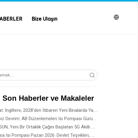
ABERLER
Bize Ulaşın
Aramak
 Son Haberler ve Makaleler
Dikkat: İngiltere, 2028'den İtibaren Yeni Binalarda Yakıt Gazını Yasaklıyor
Sessiz Devrim: AB Düzenlemeleri Isı Pompası Gürültü Standartlarına Nasıl Yön Veriyor?
SPRSUN, Yeni Bir Ortaklık Çağını Başlatan 5G Akıllı Üretim Dönüm Noktasını Açıkladı
Fransa Isı Pompası Pazarı 2026: Devlet Teşvikleri, Kurulum Kuralları ve İş Fırsatları