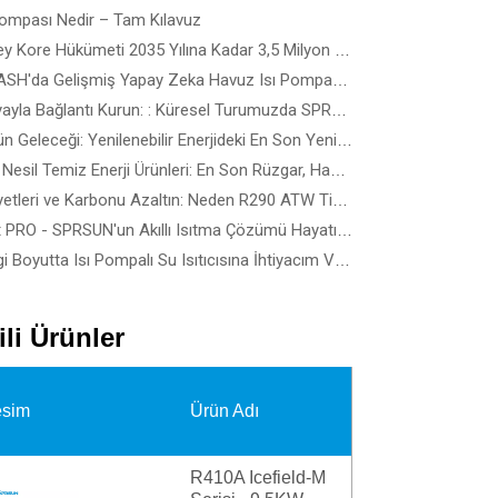
Pompası Nedir – Tam Kılavuz
Güney Kore Hükümeti 2035 Yılına Kadar 3,5 Milyon Isı Pompası Kullanmayı Hedefliyor - Bina Türüne Göre En İyi Isı Pompası Nasıl Seçilir?
SPLASH'da Gelişmiş Yapay Zeka Havuz Isı Pompası Teknolojisini Keşfedin! Avustralya 2026 - En Akıllı, En Sessiz Havuz Isı Pompalarını Çalışırken Görün
Dünyayla Bağlantı Kurun: : Küresel Turumuzda SPRSUN'a Katılın
Gücün Geleceği: Yenilenebilir Enerjideki En Son Yeniliklerin ve Teknoloji Çözümlerinin İncelenmesi
Yeni Nesil Temiz Enerji Ürünleri: En Son Rüzgar, Hassas Güneş ve Yenilenebilir Enerji Cihazlarına Yönelik Kılavuz
Maliyetleri ve Karbonu Azaltın: Neden R290 ATW Ticari Isı Pompaları Enerji Verimli Binaların Geleceği?
Heat PRO - SPRSUN'un Akıllı Isıtma Çözümü Hayatı Nasıl Kolaylaştırır?
Hangi Boyutta Isı Pompalı Su Isıtıcısına İhtiyacım Var?
gili Ürünler
sim
Ürün Adı
R410A Icefield-M