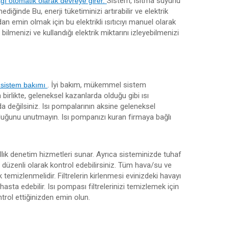
Sistem, ısıtma suyunu
ğı otomatik olarak devreye girer.
mediğinde Bu, enerji tüketiminizi artırabilir ve elektrik
dan emin olmak için bu elektrikli ısıtıcıyı manuel olarak
bilmenizi ve kullandığı elektrik miktarını izleyebilmenizi
. İyi bakım, mükemmel sistem
 sistem bakımı
birlikte, geleneksel kazanlarda olduğu gibi ısı
 değilsiniz. Isı pompalarının aksine geleneksel
duğunu unutmayın. Isı pompanızı kuran firmaya bağlı
llık denetim hizmetleri sunar. Ayrıca sisteminizde tuhaf
nı düzenli olarak kontrol edebilirsiniz. Tüm hava/su ve
k temizlenmelidir. Filtrelerin kirlenmesi evinizdeki havayı
hasta edebilir. Isı pompası filtrelerinizi temizlemek için
ntrol ettiğinizden emin olun.