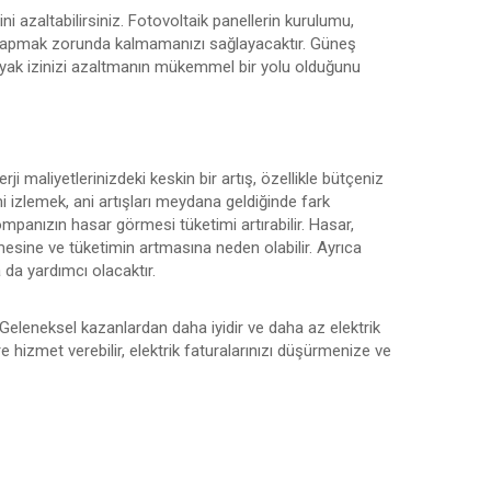
i azaltabilirsiniz. Fotovoltaik panellerin kurulumu,
eme yapmak zorunda kalmamanızı sağlayacaktır. Güneş
 ayak izinizi azaltmanın mükemmel bir yolu olduğunu
ji maliyetlerinizdeki keskin bir artış, özellikle bütçeniz
imi izlemek, ani artışları meydana geldiğinde fark
ompanızın hasar görmesi tüketimi artırabilir. Hasar,
şmesine ve tüketimin artmasına neden olabilir. Ayrıca
 da yardımcı olacaktır.
 Geleneksel kazanlardan daha iyidir ve daha az elektrik
re hizmet verebilir, elektrik faturalarınızı düşürmenize ve