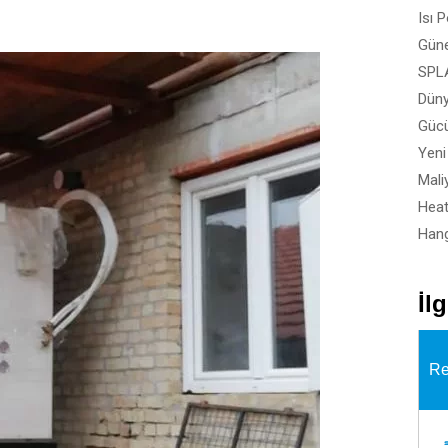
Isı 
İl
Re