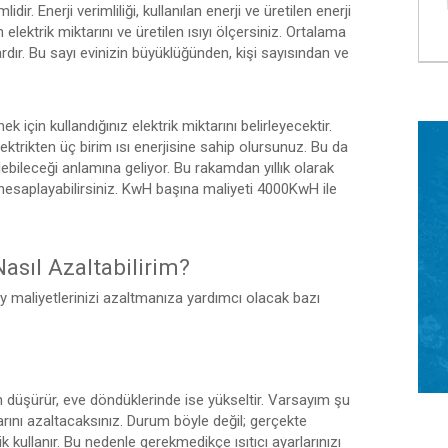
idir. Enerji verimliliği, kullanılan enerji ve üretilen enerji
 elektrik miktarını ve üretilen ısıyı ölçersiniz. Ortalama
ardır. Bu sayı evinizin büyüklüğünden, kişi sayısından ve
ek için kullandığınız elektrik miktarını belirleyecektir.
ektrikten üç birim ısı enerjisine sahip olursunuz. Bu da
bileceği anlamına geliyor. Bu rakamdan yıllık olarak
ı hesaplayabilirsiniz. KwH başına maliyeti 4000KwH ile
sıl Azaltabilirim?
ay maliyetlerinizi azaltmanıza yardımcı olacak bazı
en düşürür, eve döndüklerinde ise yükseltir. Varsayım şu
ktarını azaltacaksınız. Durum böyle değil; gerçekte
ik kullanır. Bu nedenle gerekmedikçe ısıtıcı ayarlarınızı