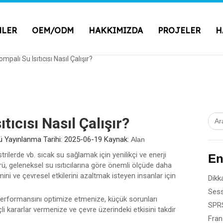
NLER
OEM/ODM
HAKKIMIZDA
PROJELER
H
Pompalı Su Isıtıcısı Nasıl Çalışır?
ıtıcısı Nasıl Çalışır?
 Yayınlanma Tarihi: 2025-06-19 Kaynak:
Alan
strilerde vb. sıcak su sağlamak için yenilikçi ve enerji
En
ü, geleneksel su ısıtıcılarına göre önemli ölçüde daha
imini ve çevresel etkilerini azaltmak isteyen insanlar için
k, performansını optimize etmenize, küçük sorunları
i kararlar vermenize ve çevre üzerindeki etkisini takdir