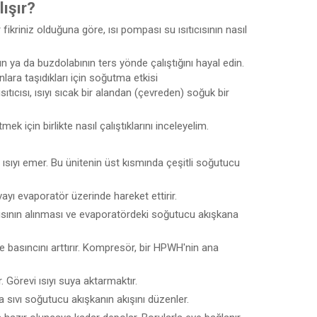
lışır?
fikriniz olduğuna göre, ısı pompası su ısıtıcısının nasıl
nın ya da buzdolabının ters yönde çalıştığını hayal edin.
nlara taşıdıkları için soğutma etkisi
sıtıcısı, ısıyı sıcak bir alandan (çevreden) soğuk bir
mek için birlikte nasıl çalıştıklarını inceleyelim.
sıyı emer. Bu ünitenin üst kısmında çeşitli soğutucu
vayı evaporatör üzerinde hareket ettirir.
 ısının alınması ve evaporatördeki soğutucu akışkana
e basıncını arttırır. Kompresör, bir HPWH'nin ana
. Görevi ısıyı suya aktarmaktır.
sıvı soğutucu akışkanın akışını düzenler.