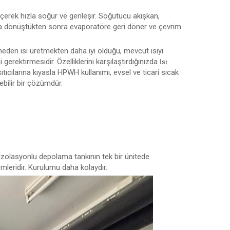
erek hızla soğur ve genleşir. Soğutucu akışkan,
ra dönüştükten sonra evaporatöre geri döner ve çevrim
neden ısı üretmekten daha iyi olduğu, mevcut ısıyı
gerektirmesidir. Özelliklerini karşılaştırdığınızda
Isı
ıtıcılarına kıyasla HPWH kullanımı, evsel ve ticari sıcak
bilir bir çözümdür.
 izolasyonlu depolama tankının tek bir ünitede
stemleridir. Kurulumu daha kolaydır.