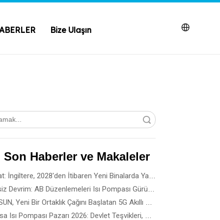
ABERLER
Bize Ulaşın
Aramak
 Son Haberler ve Makaleler
Dikkat: İngiltere, 2028'den İtibaren Yeni Binalarda Yakıt Gazını Yasaklıyor
Sessiz Devrim: AB Düzenlemeleri Isı Pompası Gürültü Standartlarına Nasıl Yön Veriyor?
SPRSUN, Yeni Bir Ortaklık Çağını Başlatan 5G Akıllı Üretim Dönüm Noktasını Açıkladı
Fransa Isı Pompası Pazarı 2026: Devlet Teşvikleri, Kurulum Kuralları ve İş Fırsatları