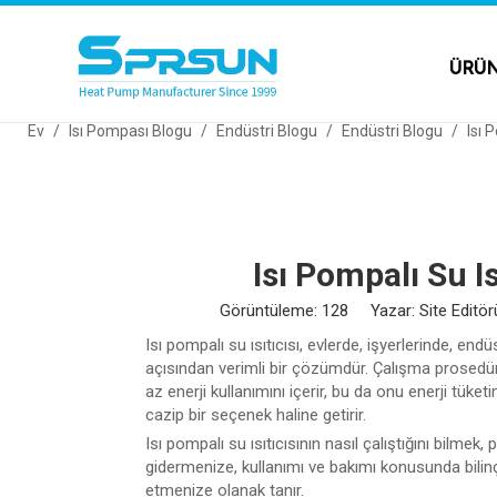
ÜRÜ
Ev
/
Isı Pompası Blogu
/
Endüstri Blogu
/
Endüstri Blogu
/
Isı 
Isı Pompalı Su Is
Görüntüleme:
128
Yazar: Site Editörü
Isı pompalı su ısıtıcısı, evlerde, işyerlerinde, endü
açısından verimli bir çözümdür. Çalışma prosedür
az enerji kullanımını içerir, bu da onu enerji tüket
cazip bir seçenek haline getirir.
Isı pompalı su ısıtıcısının nasıl çalıştığını bilme
gidermenize, kullanımı ve bakımı konusunda bilinçl
etmenize olanak tanır.