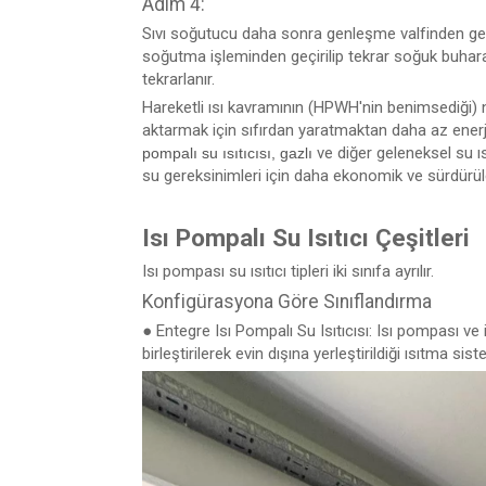
Adım 4:
Sıvı soğutucu daha sonra genleşme valfinden geç
soğutma işleminden geçirilip tekrar soğuk buha
tekrarlanır.
Hareketli ısı kavramının (HPWH'nin benimsediği) 
aktarmak için sıfırdan yaratmaktan daha az enerji 
ve diğer geleneksel su ıs
pompalı su ısıtıcısı, gazlı
su gereksinimleri için daha ekonomik ve sürdürüle
Isı Pompalı Su Isıtıcı Çeşitleri
Isı pompası su ısıtıcı tipleri iki sınıfa ayrılır.
Konfigürasyona Göre Sınıflandırma
● Entegre Isı Pompalı Su Isıtıcısı: Isı pompası ve
birleştirilerek evin dışına yerleştirildiği ısıtma si