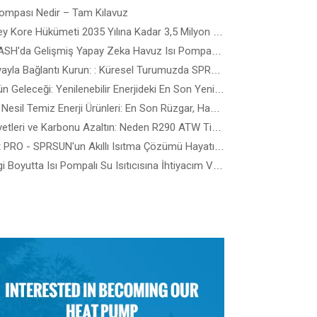
Pompası Nedir – Tam Kılavuz
Güney Kore Hükümeti 2035 Yılına Kadar 3,5 Milyon Isı Pompası Kullanmayı Hedefliyor - Bina Türüne Göre En İyi Isı Pompası Nasıl Seçilir?
SPLASH'da Gelişmiş Yapay Zeka Havuz Isı Pompası Teknolojisini Keşfedin! Avustralya 2026 - En Akıllı, En Sessiz Havuz Isı Pompalarını Çalışırken Görün
Dünyayla Bağlantı Kurun: : Küresel Turumuzda SPRSUN'a Katılın
Gücün Geleceği: Yenilenebilir Enerjideki En Son Yeniliklerin ve Teknoloji Çözümlerinin İncelenmesi
Yeni Nesil Temiz Enerji Ürünleri: En Son Rüzgar, Hassas Güneş ve Yenilenebilir Enerji Cihazlarına Yönelik Kılavuz
Maliyetleri ve Karbonu Azaltın: Neden R290 ATW Ticari Isı Pompaları Enerji Verimli Binaların Geleceği?
Heat PRO - SPRSUN'un Akıllı Isıtma Çözümü Hayatı Nasıl Kolaylaştırır?
Hangi Boyutta Isı Pompalı Su Isıtıcısına İhtiyacım Var?