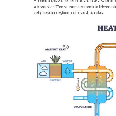
● Yalıtımlı Depolama Tankı: Isıtılan suyu kullanım
● Kontroller: Tüm su ısıtma sisteminin izlenmesi
çalışmasının sağlanmasına yardımcı olur.