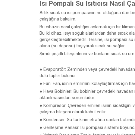
Isı Pompalı Su Isıtıcısı Nasıl Ça
Artık sıcak su ısı pompasının ne olduğuna dair bir 
çalıştığına bakalım.
Bu cihazın nasıl çalıştığını anlamak için bir klima
Bu iki cihaz, ısıyı soğuk alanlardan daha sıcak ala
gerçekleştirebilmektedir. Tersine, ısı pompası su ı
alana (su deposu) taşıyarak sıcak su sağlar.
Şimdi çeşitli bileşenlerini ve bunların sıcak su üret
● Evaporatör: Zeminden veya çevredeki havadan ı
dolu tüpler bulunur.
● Fan: Fan, ısının emilimini kolaylaştırmak için ha
● Hava Bobinleri: Bu bobinler çevredeki havadan
aktarılmasından sorumludur.
● Kompresör: Çevreden emilen ısının sıcaklığını v
çalışma bileşeni olarak kabul edilir.
● Kondenser: Su tankının etrafına sarılan bobindir
● Genleşme Vanası: Isı pompası sistemi boyunca 