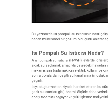
Bu yazımızda ısı pompalı su ısıtıcısının nasıl çalı
neden mükemmel bir çözüm olduğunu anlatacağ
Isı Pompalı Su Isıtıcısı Nedir?
A
(HPWH), evlerde, ofislerde
ısı pompalı su ısıtıcısı
sıcak su sağlamak amacıyla çevredeki havadan veya
mekan ısısını toplamak için elektrik kullanır ve o
sonra borulardan çeşitli su kanallarına (musluklar,
geçirilir.
Isıyı oluşturmaktan ziyade hareket ettiren bu süre
gazlı su ısıtıcıları gibi) önemli ölçüde daha verim
ve yıllık işletme maliyeti
enerji tasarrufu sağlıyor