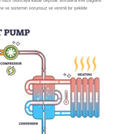
a hazır oluncaya kadar depolar. Borularla eve bağlanır.
ne ve sistemin sorunsuz ve verimli bir şekilde