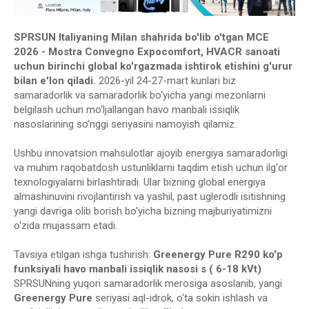
SPRSUN Italiyaning Milan shahrida bo'lib o'tgan MCE
2026 - Mostra Convegno Expocomfort, HVACR sanoati
uchun birinchi global ko'rgazmada ishtirok etishini g'urur
bilan e'lon qiladi.
2026-yil 24-27-mart kunlari biz
samaradorlik va samaradorlik bo‘yicha yangi mezonlarni
belgilash uchun mo‘ljallangan havo manbali issiqlik
nasoslarining so‘nggi seriyasini namoyish qilamiz.
Ushbu innovatsion mahsulotlar ajoyib energiya samaradorligi
va muhim raqobatdosh ustunliklarni taqdim etish uchun ilg'or
texnologiyalarni birlashtiradi. Ular bizning global energiya
almashinuvini rivojlantirish va yashil, past uglerodli isitishning
yangi davriga olib borish bo'yicha bizning majburiyatimizni
o'zida mujassam etadi.
Tavsiya etilgan ishga tushirish:
Greenergy
Pure
R290 ko'p
funksiyali havo manbali issiqlik nasosi
s
(
6
-18 kVt)
SPRSUNning yuqori samaradorlik merosiga asoslanib, yangi
Greenergy
Pure
seriyasi aql-idrok, o'ta sokin ishlash va