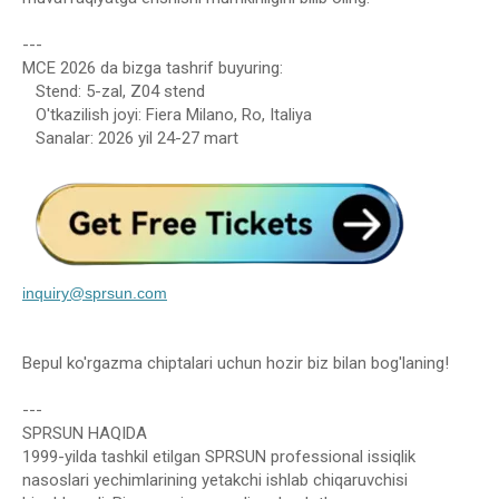
---
MCE 2026 da bizga tashrif buyuring:
Stend: 5-zal, Z04 stend
O'tkazilish joyi: Fiera Milano, Ro, Italiya
Sanalar: 2026 yil 24-27 mart
inquiry@sprsun.com
Bepul ko'rgazma chiptalari uchun hozir biz bilan bog'laning!
---
SPRSUN HAQIDA
1999-yilda tashkil etilgan SPRSUN professional issiqlik
nasoslari yechimlarining yetakchi ishlab chiqaruvchisi