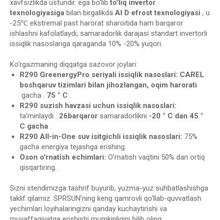
xavfsizlikda ustundir. ega bo'lib
to'liq invertor
texnologiyasiga
bilan birgalikda
AI
D
efrost
texnologiyasi
, u
-25℃ ekstremal past harorat sharoitida ham barqaror
ishlashni kafolatlaydi, samaradorlik darajasi standart invertorli
issiqlik nasoslariga qaraganda 10% -20% yuqori.
Ko'rgazmaning diqqatga sazovor joylari:
R290 GreenergyPro seriyali issiqlik nasoslari: CAREL
boshqaruv tizimlari bilan jihozlangan, oqim harorati
gacha .
75 ° C
.
R290
suzish havzasi uchun issiqlik nasoslari:
ta'minlaydi .
2
6
barqaror
samaradorlikni
-20 ° C dan 45 °
C gacha
.
R290 All-in-One suv isitgichli issiqlik nasoslari:
75%
gacha energiya tejashga erishing.
Oson o'rnatish echimlari:
O'rnatish vaqtini 50% dan ortiq
qisqartiring.
Sizni stendimizga tashrif buyurib, yuzma-yuz suhbatlashishga
taklif qilamiz. SPRSUN’ning keng qamrovli qo‘llab-quvvatlash
yechimlari loyihalaringizni qanday kuchaytirishi va
muvaffaqiyatga erishishi mumkinligini bilib oling.