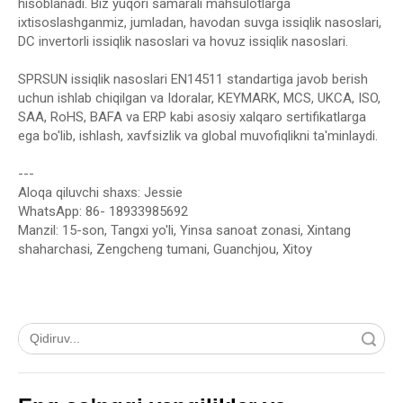
hisoblanadi. Biz yuqori samarali mahsulotlarga
ixtisoslashganmiz, jumladan, havodan suvga issiqlik nasoslari,
DC invertorli issiqlik nasoslari va hovuz issiqlik nasoslari.
SPRSUN issiqlik nasoslari EN14511 standartiga javob berish
uchun ishlab chiqilgan va Idoralar, KEYMARK, MCS, UKCA, ISO,
SAA, RoHS, BAFA va ERP kabi asosiy xalqaro sertifikatlarga
ega bo'lib, ishlash, xavfsizlik va global muvofiqlikni ta'minlaydi.
---
Aloqa qiluvchi shaxs: Jessie
WhatsApp: 86- 18933985692
Manzil: 15-son, Tangxi yo'li, Yinsa sanoat zonasi, Xintang
shaharchasi, Zengcheng tumani, Guanchjou, Xitoy
Qidiruv