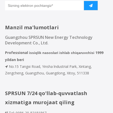
Manzil ma'lumotlari
Guangzhou SPRSUN New Energy Technology
Development Co., Ltd.
Professional
1999
issiqlik nasoslari ishlab chiqaruvchisi
yildan beri
No.15 Tangxi Road, Yinsha lndustrial Park, Xintang,

Zengcheng, Guangzhou, Guangdong, Xitoy, 511338
SPRSUN 7/24 qo'llab-quvvatlash
xizmatiga murojaat qiling
Tel: 0086-20-82181867