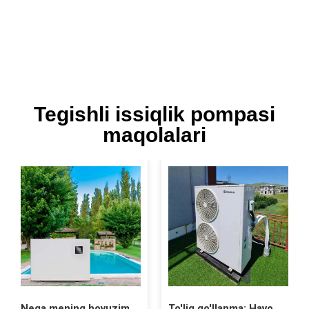
Tegishli issiqlik pompasi
maqolalari
Nega mening hovuzimdagi issiqlik nasosim muzlaydi?
To'liq qo'llanma: Havo manbai issiqlik nasosining narxi