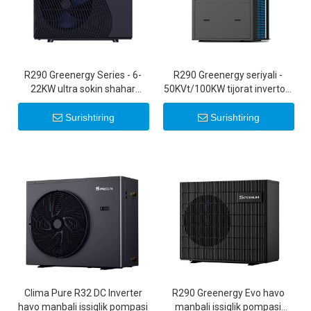
R290 Greenergy Series - 6-
R290 Greenergy seriyali -
22KW ultra sokin shahar
50KVt/100KW tijorat invertorli
invertorli havo manbali issiqlik
issiqlik nasoslari
nasoslari 20KW 22KW
Surishtiring
Surishtiring
Clima Pure R32 DC Inverter
R290 Greenergy Evo havo
havo manbali issiqlik pompasi
manbali issiqlik pompasi