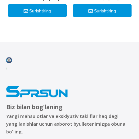
A+++
Surishtiring
Surishtiring
Biz bilan bog'laning
Yangi mahsulotlar va eksklyuziv takliflar haqidagi
yangilanishlar uchun axborot byulletenimizga obuna
bo'ling.