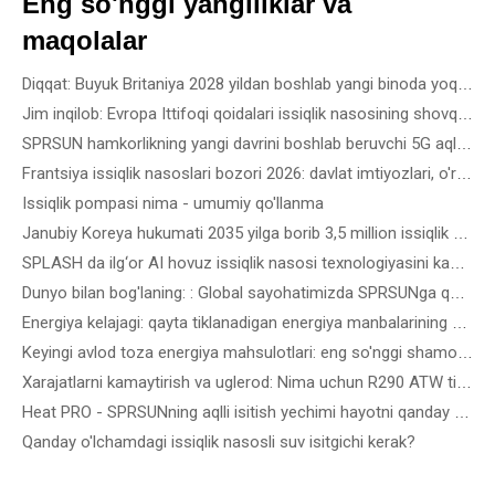
Eng so'nggi yangiliklar va
maqolalar
Diqqat: Buyuk Britaniya 2028 yildan boshlab yangi binoda yoqilg'i gazini taqiqlaydi
Jim inqilob: Evropa Ittifoqi qoidalari issiqlik nasosining shovqin standartlariga qanday mos keladi
SPRSUN hamkorlikning yangi davrini boshlab beruvchi 5G aqlli ishlab chiqarish bosqichini ochib berdi
Frantsiya issiqlik nasoslari bozori 2026: davlat imtiyozlari, o'rnatish qoidalari va biznes imkoniyatlari
Issiqlik pompasi nima - umumiy qo'llanma
Janubiy Koreya hukumati 2035 yilga borib 3,5 million issiqlik nasosini ishga tushirishni maqsad qilgan - Bino turiga qarab eng yaxshi issiqlik nasosini qanday tanlash mumkin
SPLASH da ilg‘or AI hovuz issiqlik nasosi texnologiyasini kashf eting! Avstraliya 2026 - envuzdagi eng aqlli, eng sokin issiqlik nasoslarini ko'ring
Dunyo bilan bog'laning: : Global sayohatimizda SPRSUNga qo'shiling
Energiya kelajagi: qayta tiklanadigan energiya manbalarining so'nggi innovatsiyalari va texnologik echimlarini sindirish
Keyingi avlod toza energiya mahsulotlari: eng so'nggi shamol, aniq quyosh va qayta tiklanadigan energiya qurilmalari uchun qo'siqlik nasoslari
Xarajatlarni kamaytirish va uglerod: Nima uchun R290 ATW tijorat issiqlik nasoslari energiya tejaydigan binolarning kelajagi hisoblanadi
Heat PRO - SPRSUNning aqlli isitish yechimi hayotni qanday osonlashtiradi
Qanday o'lchamdagi issiqlik nasosli suv isitgichi kerak?