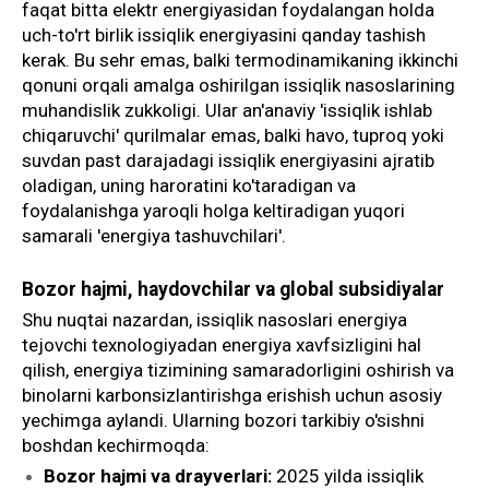
faqat bitta elektr energiyasidan foydalangan holda
uch-to'rt birlik issiqlik energiyasini qanday tashish
kerak. Bu sehr emas, balki termodinamikaning ikkinchi
qonuni orqali amalga oshirilgan issiqlik nasoslarining
muhandislik zukkoligi. Ular an'anaviy 'issiqlik ishlab
chiqaruvchi' qurilmalar emas, balki havo, tuproq yoki
suvdan past darajadagi issiqlik energiyasini ajratib
oladigan, uning haroratini ko'taradigan va
foydalanishga yaroqli holga keltiradigan yuqori
samarali 'energiya tashuvchilari'.
Bozor hajmi, haydovchilar va global subsidiyalar
Shu nuqtai nazardan, issiqlik nasoslari energiya
tejovchi texnologiyadan energiya xavfsizligini hal
qilish, energiya tizimining samaradorligini oshirish va
binolarni karbonsizlantirishga erishish uchun asosiy
yechimga aylandi. Ularning bozori tarkibiy o'sishni
boshdan kechirmoqda:
Bozor hajmi va drayverlari:
2025 yilda issiqlik