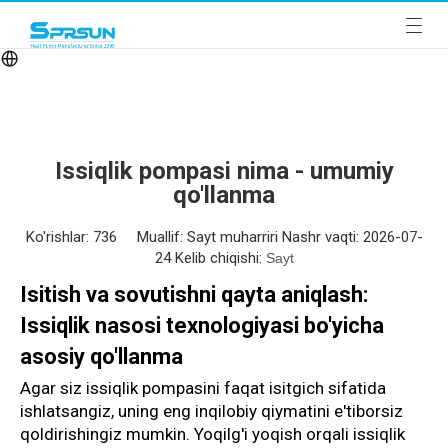
Issiqlik pompasi nima - umumiy
qo'llanma
Ko'rishlar:
736
Muallif: Sayt muharriri Nashr vaqti: 2026-07-
24 Kelib chiqishi:
Sayt
Isitish va sovutishni qayta aniqlash:
Issiqlik nasosi texnologiyasi bo'yicha
asosiy qo'llanma
Agar siz issiqlik pompasini faqat isitgich sifatida
ishlatsangiz, uning eng inqilobiy qiymatini e'tiborsiz
qoldirishingiz mumkin. Yoqilg'i yoqish orqali issiqlik