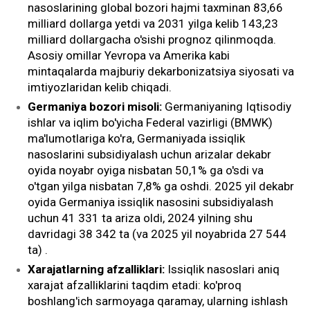
nasoslarining global bozori hajmi taxminan 83,66
milliard dollarga yetdi va 2031 yilga kelib 143,23
milliard dollargacha o'sishi prognoz qilinmoqda.
Asosiy omillar Yevropa va Amerika kabi
mintaqalarda majburiy dekarbonizatsiya siyosati va
imtiyozlaridan kelib chiqadi.
Germaniya bozori misoli:
Germaniyaning Iqtisodiy
ishlar va iqlim bo'yicha Federal vazirligi (BMWK)
ma'lumotlariga ko'ra, Germaniyada issiqlik
nasoslarini subsidiyalash uchun arizalar dekabr
oyida noyabr oyiga nisbatan 50,1% ga o'sdi va
o'tgan yilga nisbatan 7,8% ga oshdi. 2025 yil dekabr
oyida Germaniya issiqlik nasosini subsidiyalash
uchun 41 331 ta ariza oldi, 2024 yilning shu
davridagi 38 342 ta (va 2025 yil noyabrida 27 544
ta) .
Xarajatlarning afzalliklari:
Issiqlik nasoslari aniq
xarajat afzalliklarini taqdim etadi: ko'proq
boshlang'ich sarmoyaga qaramay, ularning ishlash