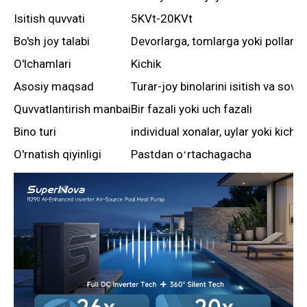
Isitish quvvati
5KVt-20KVt
Bo'sh joy talabi
Devorlarga, tomlarga yoki pollarga
O'lchamlari
Kichik
Asosiy maqsad
Turar-joy binolarini isitish va sovut
Quvvatlantirish manbai
Bir fazali yoki uch fazali
Bino turi
individual xonalar, uylar yoki kichik 
O'rnatish qiyinligi
Pastdan oʻrtachagacha