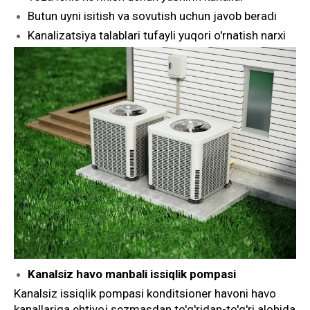
Butun uyni isitish va sovutish uchun javob beradi
Kanalizatsiya talablari tufayli yuqori o'rnatish narxi
Kanalsiz havo manbali issiqlik pompasi
Kanalsiz issiqlik pompasi konditsioner havoni havo
kanallariga ehtiyoj sezmasdan to'g'ridan-to'g'ri alohida