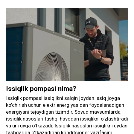
Issiqlik pompasi nima?
Issiqlik pompasi issiqlikni salqin joydan issiq joyga
ko'chirish uchun elektr energiyasidan foydalanadigan
energiyani tejaydigan tizimdir. Sovuq mavsumlarda
issiqlik nasoslari tashqi havodan issiqlikni o'zlashtiradi
va uni uyga o'tkazadi. Issiqlik nasoslari issiqlikni uydan
tashqariga o'tkazadigan konditsioner vazifasini