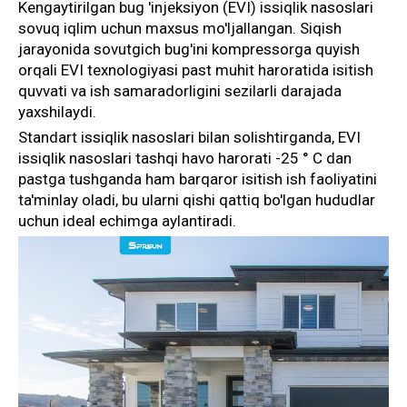
Kengaytirilgan bug 'injeksiyon (EVI) issiqlik nasoslari
sovuq iqlim uchun maxsus mo'ljallangan. Siqish
jarayonida sovutgich bug'ini kompressorga quyish
orqali EVI texnologiyasi past muhit haroratida isitish
quvvati va ish samaradorligini sezilarli darajada
yaxshilaydi.
Standart issiqlik nasoslari bilan solishtirganda, EVI
issiqlik nasoslari tashqi havo harorati -25 ° C dan
pastga tushganda ham barqaror isitish ish faoliyatini
ta'minlay oladi, bu ularni qishi qattiq bo'lgan hududlar
uchun ideal echimga aylantiradi.