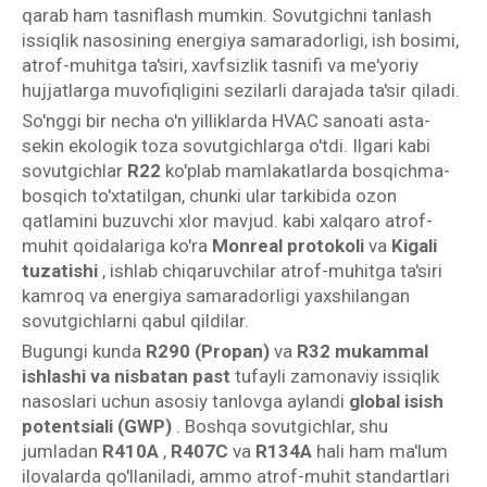
qarab ham tasniflash mumkin. Sovutgichni tanlash
issiqlik nasosining energiya samaradorligi, ish bosimi,
atrof-muhitga ta'siri, xavfsizlik tasnifi va me'yoriy
hujjatlarga muvofiqligini sezilarli darajada ta'sir qiladi.
So'nggi bir necha o'n yilliklarda HVAC sanoati asta-
sekin ekologik toza sovutgichlarga o'tdi. Ilgari kabi
sovutgichlar
R22
ko'plab mamlakatlarda bosqichma-
bosqich to'xtatilgan, chunki ular tarkibida ozon
qatlamini buzuvchi xlor mavjud. kabi xalqaro atrof-
muhit qoidalariga ko'ra
Monreal protokoli
va
Kigali
tuzatishi
, ishlab chiqaruvchilar atrof-muhitga ta'siri
kamroq va energiya samaradorligi yaxshilangan
sovutgichlarni qabul qildilar.
Bugungi kunda
R290 (Propan)
va
R32 mukammal
ishlashi va nisbatan past
tufayli zamonaviy issiqlik
nasoslari uchun asosiy tanlovga aylandi
global isish
potentsiali (GWP)
. Boshqa sovutgichlar, shu
jumladan
R410A
,
R407C
va
R134A
hali ham ma'lum
ilovalarda qo'llaniladi, ammo atrof-muhit standartlari