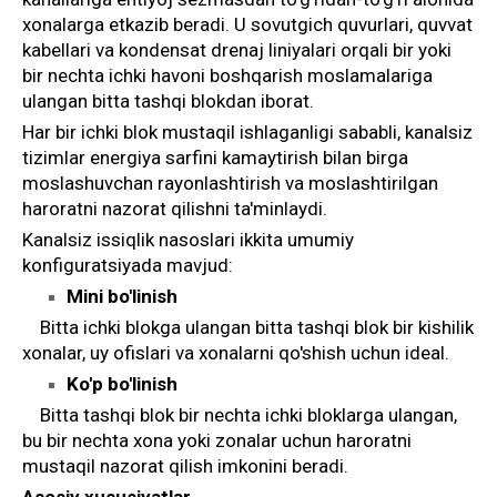
xonalarga etkazib beradi. U sovutgich quvurlari, quvvat
kabellari va kondensat drenaj liniyalari orqali bir yoki
bir nechta ichki havoni boshqarish moslamalariga
ulangan bitta tashqi blokdan iborat.
Har bir ichki blok mustaqil ishlaganligi sababli, kanalsiz
tizimlar energiya sarfini kamaytirish bilan birga
moslashuvchan rayonlashtirish va moslashtirilgan
haroratni nazorat qilishni ta'minlaydi.
Kanalsiz issiqlik nasoslari ikkita umumiy
konfiguratsiyada mavjud:
Mini bo'linish
Bitta ichki blokga ulangan bitta tashqi blok bir kishilik
xonalar, uy ofislari va xonalarni qo'shish uchun ideal.
Ko'p bo'linish
Bitta tashqi blok bir nechta ichki bloklarga ulangan,
bu bir nechta xona yoki zonalar uchun haroratni
mustaqil nazorat qilish imkonini beradi.