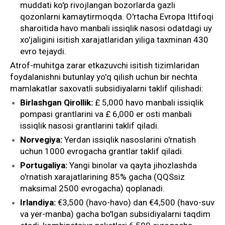
muddati ko'p rivojlangan bozorlarda gazli
qozonlarni kamaytirmoqda. O'rtacha Evropa Ittifoqi
sharoitida havo manbali issiqlik nasosi odatdagi uy
xo'jaligini isitish xarajatlaridan yiliga taxminan 430
evro tejaydi.
Atrof-muhitga zarar etkazuvchi isitish tizimlaridan
foydalanishni butunlay yo'q qilish uchun bir nechta
mamlakatlar saxovatli subsidiyalarni taklif qilishadi:
Birlashgan Qirollik:
£ 5,000 havo manbali issiqlik
pompasi grantlarini va £ 6,000 er osti manbali
issiqlik nasosi grantlarini taklif qiladi.
Norvegiya:
Yerdan issiqlik nasoslarini o'rnatish
uchun 1000 evrogacha grantlar taklif qiladi.
Portugaliya:
Yangi binolar va qayta jihozlashda
o'rnatish xarajatlarining 85% gacha (QQSsiz
maksimal 2500 evrogacha) qoplanadi.
Irlandiya:
€3,500 (havo-havo) dan €4,500 (havo-suv
va yer-manba) gacha bo'lgan subsidiyalarni taqdim