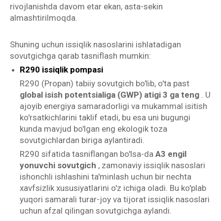
rivojlanishda davom etar ekan, asta-sekin
almashtirilmoqda.
Shuning uchun issiqlik nasoslarini ishlatadigan
sovutgichga qarab tasniflash mumkin:
R290 issiqlik pompasi
R290 (Propan) tabiiy sovutgich bo'lib, o'ta past
global isish potentsialiga (GWP) atigi 3 ga teng
. U
ajoyib energiya samaradorligi va mukammal isitish
ko'rsatkichlarini taklif etadi, bu esa uni bugungi
kunda mavjud bo'lgan eng ekologik toza
sovutgichlardan biriga aylantiradi.
R290 sifatida tasniflangan bo'lsa-da
A3 engil
yonuvchi sovutgich
, zamonaviy issiqlik nasoslari
ishonchli ishlashini ta'minlash uchun bir nechta
xavfsizlik xususiyatlarini o'z ichiga oladi. Bu ko'plab
yuqori samarali turar-joy va tijorat issiqlik nasoslari
uchun afzal qilingan sovutgichga aylandi.