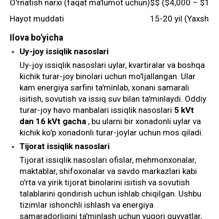
O'rnatish narxi (faqat ma'lumot uchun)
$$ ($4,000 – $12,
Hayot muddati
15-20 yil (Yaxshi 
Ilova bo'yicha
Uy-joy issiqlik nasoslari
Uy-joy issiqlik nasoslari uylar, kvartiralar va boshqa
kichik turar-joy binolari uchun mo'ljallangan. Ular
kam energiya sarfini ta'minlab, xonani samarali
isitish, sovutish va issiq suv bilan ta'minlaydi. Oddiy
turar-joy havo manbalari issiqlik nasoslari
5 kVt
dan 16 kVt gacha
, bu ularni bir xonadonli uylar va
kichik ko'p xonadonli turar-joylar uchun mos qiladi.
Tijorat issiqlik nasoslari
Tijorat issiqlik nasoslari ofislar, mehmonxonalar,
maktablar, shifoxonalar va savdo markazlari kabi
o'rta va yirik tijorat binolarini isitish va sovutish
talablarini qondirish uchun ishlab chiqilgan. Ushbu
tizimlar ishonchli ishlash va energiya
samaradorligini ta'minlash uchun yuqori quvvatlar,