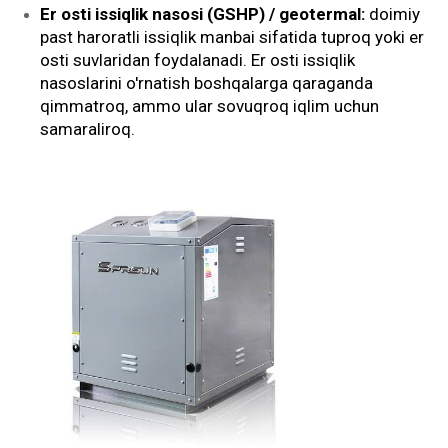
Er osti issiqlik nasosi (GSHP) / geotermal:
doimiy
past haroratli issiqlik manbai sifatida tuproq yoki er
osti suvlaridan foydalanadi. Er osti issiqlik
nasoslarini o'rnatish boshqalarga qaraganda
qimmatroq, ammo ular sovuqroq iqlim uchun
samaraliroq.