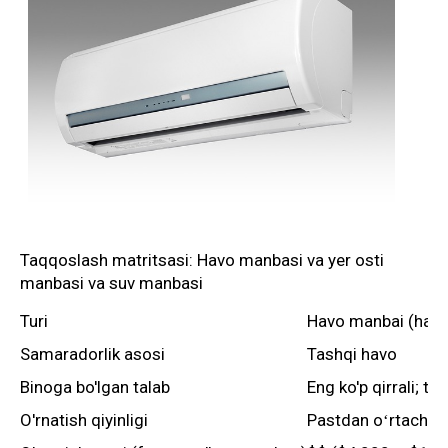
Taqqoslash matritsasi: Havo manbasi va yer osti
manbasi va suv manbasi
Turi
Havo manbai (havo
Samaradorlik asosi
Tashqi havo
Binoga bo'lgan talab
Eng ko'p qirrali; t
O'rnatish qiyinligi
Pastdan oʻrtachagac