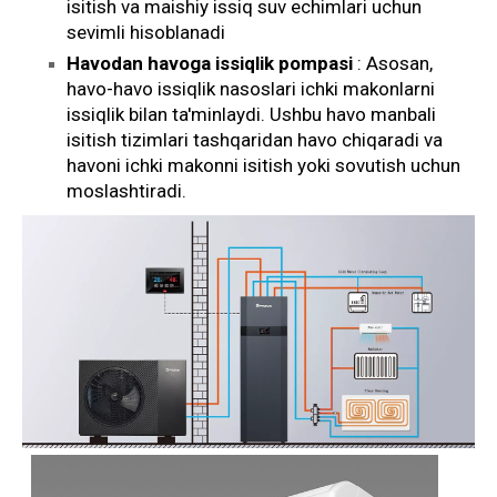
isitish va maishiy issiq suv echimlari uchun
sevimli hisoblanadi
Havodan havoga issiqlik pompasi
: Asosan,
havo-havo issiqlik nasoslari ichki makonlarni
issiqlik bilan ta'minlaydi. Ushbu havo manbali
isitish tizimlari tashqaridan havo chiqaradi va
havoni ichki makonni isitish yoki sovutish uchun
moslashtiradi.