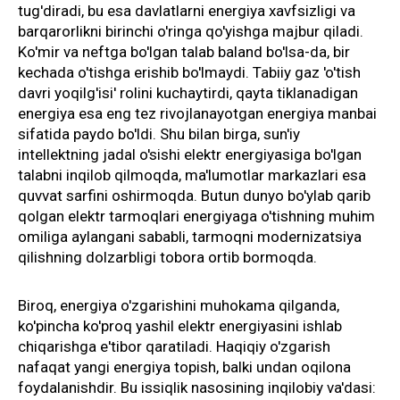
tug'diradi, bu esa davlatlarni energiya xavfsizligi va
barqarorlikni birinchi o'ringa qo'yishga majbur qiladi.
Ko'mir va neftga bo'lgan talab baland bo'lsa-da, bir
kechada o'tishga erishib bo'lmaydi. Tabiiy gaz 'o'tish
davri yoqilg'isi' rolini kuchaytirdi, qayta tiklanadigan
energiya esa eng tez rivojlanayotgan energiya manbai
sifatida paydo bo'ldi. Shu bilan birga, sun'iy
intellektning jadal o'sishi elektr energiyasiga bo'lgan
talabni inqilob qilmoqda, ma'lumotlar markazlari esa
quvvat sarfini oshirmoqda. Butun dunyo bo'ylab qarib
qolgan elektr tarmoqlari energiyaga o'tishning muhim
omiliga aylangani sababli, tarmoqni modernizatsiya
qilishning dolzarbligi tobora ortib bormoqda.
Biroq, energiya o'zgarishini muhokama qilganda,
ko'pincha ko'proq yashil elektr energiyasini ishlab
chiqarishga e'tibor qaratiladi. Haqiqiy o'zgarish
nafaqat yangi energiya topish, balki undan oqilona
foydalanishdir. Bu issiqlik nasosining inqilobiy va'dasi: