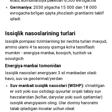
etadi, kombinatsiya paketlari 6,500 evrogacha.
Germaniya:
2030 yilgacha 15 000 dan 18 000
evrogacha bo'lgan qayta jihozlash grantlarini taklif
qiladi.
Issiqlik nasoslarining turlari
Issiqlik pompasi tizimlarining bir nechta turlari mavjud,
ammo ularni 4 ta asosiy qismga ko'ra tasniflash
mumkin - energiya manbai, bosqich, tuzilish va
sovutgich.
Energiya manbai tomonidan
Issiqlik nasoslari energiyani 3 xil manbadan oladi:
havo, suv va geotermal/yerdan.
Suv manbali issiqlik nasoslari (WSHP):
o'rnatilgan
er osti yoki suv ostidagi quvurlar orqali tabiiy suv
havzalaridan (ko'llar, daryolar yoki suvli qatlamlar)
issiqlik energiyasini oling. Ular doimiy haroratni
talab qiladigan ilovalar uchun ideal.