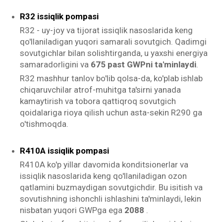
R32 issiqlik pompasi
R32 - uy-joy va tijorat issiqlik nasoslarida keng
qo'llaniladigan yuqori samarali sovutgich. Qadimgi
sovutgichlar bilan solishtirganda, u yaxshi energiya
samaradorligini va
675 past GWPni ta'minlaydi
.
R32 mashhur tanlov bo'lib qolsa-da, ko'plab ishlab
chiqaruvchilar atrof-muhitga ta'sirni yanada
kamaytirish va tobora qattiqroq sovutgich
qoidalariga rioya qilish uchun asta-sekin R290 ga
o'tishmoqda.
R410A issiqlik pompasi
R410A ko'p yillar davomida konditsionerlar va
issiqlik nasoslarida keng qo'llaniladigan ozon
qatlamini buzmaydigan sovutgichdir. Bu isitish va
sovutishning ishonchli ishlashini ta'minlaydi, lekin
nisbatan yuqori GWPga ega
2088
.