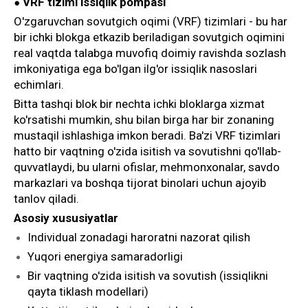
VRF tizimi issiqlik pompasi
●
O'zgaruvchan sovutgich oqimi (VRF) tizimlari - bu har
bir ichki blokga etkazib beriladigan sovutgich oqimini
real vaqtda talabga muvofiq doimiy ravishda sozlash
imkoniyatiga ega bo'lgan ilg'or issiqlik nasoslari
echimlari.
Bitta tashqi blok bir nechta ichki bloklarga xizmat
ko'rsatishi mumkin, shu bilan birga har bir zonaning
mustaqil ishlashiga imkon beradi. Ba'zi VRF tizimlari
hatto bir vaqtning o'zida isitish va sovutishni qo'llab-
quvvatlaydi, bu ularni ofislar, mehmonxonalar, savdo
markazlari va boshqa tijorat binolari uchun ajoyib
tanlov qiladi.
Asosiy xususiyatlar
Individual zonadagi haroratni nazorat qilish
Yuqori energiya samaradorligi
Bir vaqtning o'zida isitish va sovutish (issiqlikni
qayta tiklash modellari)