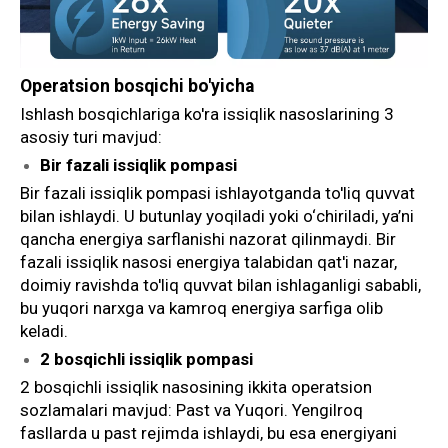
Operatsion bosqichi bo'yicha
Ishlash bosqichlariga ko'ra issiqlik nasoslarining 3
asosiy turi mavjud:
Bir fazali issiqlik pompasi
Bir fazali issiqlik pompasi ishlayotganda to'liq quvvat
bilan ishlaydi. U butunlay yoqiladi yoki o‘chiriladi, ya’ni
qancha energiya sarflanishi nazorat qilinmaydi. Bir
fazali issiqlik nasosi energiya talabidan qat'i nazar,
doimiy ravishda to'liq quvvat bilan ishlaganligi sababli,
bu yuqori narxga va kamroq energiya sarfiga olib
keladi.
2 bosqichli issiqlik pompasi
2 bosqichli issiqlik nasosining ikkita operatsion
sozlamalari mavjud: Past va Yuqori. Yengilroq
fasllarda u past rejimda ishlaydi, bu esa energiyani