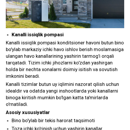
Kanalli issiqlik pompasi
Kanalli issiqlik pompasi konditsioner havoni butun bino
bo'ylab markaziy ichki havo ishlov berish moslamasiga
ulangan havo kanallarining yashirin tarmog'i orqali
tarqatadi. Tizim ichki jihozlarni ko'zdan yashirgan
holda bir nechta xonalarni doimiy isitish va sovutish
imkonini beradi.
Kanalli tizimlar butun uy iqlimini nazorat qilish uchun
idealdir va odatda yangi inshootlarda yoki kanallarni
binoga kiritish mumkin bo'lgan katta ta'mirlarda
o'rnatiladi.
Asosiy xususiyatlar
Bino bo'ylab bir tekis harorat taqsimoti
Toza ichki ko'rinish uchun yashirin kanallar