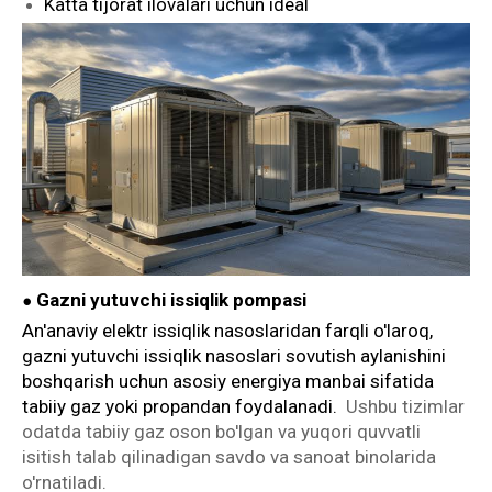
Katta tijorat ilovalari uchun ideal
Gazni yutuvchi issiqlik pompasi
●
An'anaviy elektr issiqlik nasoslaridan farqli o'laroq,
gazni yutuvchi issiqlik nasoslari sovutish aylanishini
boshqarish uchun asosiy energiya manbai sifatida
tabiiy gaz yoki propandan foydalanadi.
Ushbu tizimlar
odatda tabiiy gaz oson bo'lgan va yuqori quvvatli
isitish talab qilinadigan savdo va sanoat binolarida
o'rnatiladi.