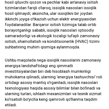
hosil qiluvchi qozon va pechlar kabi an'anaviy isitish
tizimlaridan farqli o'laroq, issiqlik nasoslari issiqlik
hosil qilmaydi; aksincha, ular issiqlikni bir joydan
ikkinchi joyga o'tkazish uchun elektr energiyasidan
foydalanadilar. Barqaror isitish tizimiga talab ortib
borayotganligi sababli, issiqlik nasoslari iqtisodiy
samaradorligi va ekologik tozaligi tufayli zamonaviy
isitish, shamollatish va konditsionerlik (HVAC) tizimi
suhbatining muhim qismiga aylanmoqda.
Ushbu maqolada nega issiqlik nasoslarini zamonaviy
energiya landshaftidagi eng qimmatli
investitsiyalardan biri deb hisoblash mumkinligi
muhokama qilinadi, ularning 'energiya tashuvchisi' roli
ortidagi asosiy mantiq o'rganiladi, issiqlik nasoslari
texnologiyasi haqida asosiy bilimlar bilan bo'linadi va
ularning turlari, ishlash mexanizmlari va texnik xizmat
ko'rsatish bo'yicha keng qamrovli qo'llanma taqdim
etiladi.