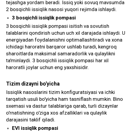
tejashga yordam beradi. Issiq yoki sovuq mavsumda
2 bosqichli issiqlik nasosi yuqori rejimda ishlaydi.
3 bosqichli issiqlik pompasi
3 bosqichli issiqlik pompasi isitish va sovutish
talablarini qondirish uchun uch xil darajada ishlaydi. U
energiyadan foydalanishni optimallashtiradi va xona
ichidagi haroratni barqaror ushlab turadi, kengroq
sharoitlarda maksimal samaradorlik va qulaylikni
ta'minlaydi. 3 bosqichli issiqlik pompasi har xil
haroratli joylar uchun eng yaxshisidir.
Tizim dizayni bo'yicha
Issiqlik nasoslarini tizim konfiguratsiyasi va ichki
tarqatish usuli bo'yicha ham tasniflash mumkin. Bino
sxemasi va dastur talablariga qarab, turli dizaynlar
o'rnatishning o'ziga xos afzalliklari va qulaylik
darajasini taklif qiladi.
EVI issiqlik pompasi