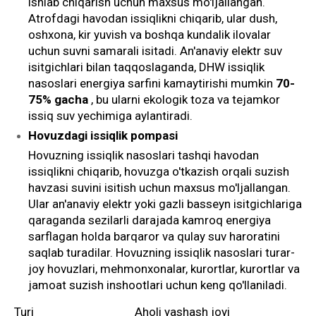
ishlab chiqarish uchun maxsus mo'ljallangan.
Atrofdagi havodan issiqlikni chiqarib, ular dush,
oshxona, kir yuvish va boshqa kundalik ilovalar
uchun suvni samarali isitadi. An'anaviy elektr suv
isitgichlari bilan taqqoslaganda, DHW issiqlik
nasoslari energiya sarfini kamaytirishi mumkin
70-
75% gacha
, bu ularni ekologik toza va tejamkor
issiq suv yechimiga aylantiradi.
Hovuzdagi issiqlik pompasi
Hovuzning issiqlik nasoslari tashqi havodan
issiqlikni chiqarib, hovuzga o'tkazish orqali suzish
havzasi suvini isitish uchun maxsus mo'ljallangan.
Ular an'anaviy elektr yoki gazli basseyn isitgichlariga
qaraganda sezilarli darajada kamroq energiya
sarflagan holda barqaror va qulay suv haroratini
saqlab turadilar. Hovuzning issiqlik nasoslari turar-
joy hovuzlari, mehmonxonalar, kurortlar, kurortlar va
jamoat suzish inshootlari uchun keng qo'llaniladi.
Turi
Aholi yashash joyi