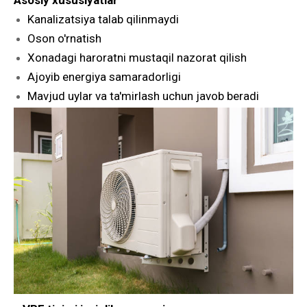
Asosiy xususiyatlar
Kanalizatsiya talab qilinmaydi
Oson o'rnatish
Xonadagi haroratni mustaqil nazorat qilish
Ajoyib energiya samaradorligi
Mavjud uylar va ta'mirlash uchun javob beradi