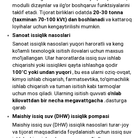
modulli dizaynlar va ilg'or boshqaruv funktsiyalarini
taklif etadi. Tijorat birliklari odatda
20-30 tonna
(taxminan 70-100 kVt) dan boshlanadi
va kattaroq
loyihalar uchun kengaytirilishi mumkin.
Sanoat issiqlik nasoslari
Sanoat issiqlik nasoslari yuqori haroratli va keng
ko'lamli texnologik isitish ilovalari uchun maxsus
mo'ljallangan. Ular haroratlarda issiq suv ishlab
chiqarishi yoki issiqlikni qayta ishlashga qodir
100°C yoki undan yuqori
, bu esa ularni oziq-ovqat,
kimyo ishlab chiqarish, farmatsevtika, to'qimachilik
ishlab chiqarish va tuman isitish kabi tarmoqlar
uchun mos qiladi. Ularning isitish quvvati
o'nlab
kilovattdan bir necha megavattgacha .
dasturga
qarab
Maishiy issiq suv (DHW) issiqlik pompasi
Maishiy issiq suv (DHW) issiqlik nasoslari turar-joy
va tijorat maqsadlarida foydalanish uchun issiq suv