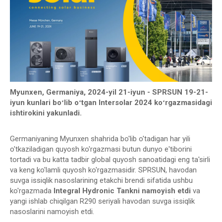
Myunxen, Germaniya, 2024-yil 21-iyun - SPRSUN 19-21-
iyun kunlari boʻlib oʻtgan Intersolar 2024 koʻrgazmasidagi
ishtirokini yakunladi.
Germaniyaning Myunxen shahrida bo'lib o'tadigan har yili
o'tkaziladigan quyosh ko'rgazmasi butun dunyo e'tiborini
tortadi va bu katta tadbir global quyosh sanoatidagi eng ta'sirli
va keng ko'lamli quyosh ko'rgazmasidir. SPRSUN, havodan
suvga issiqlik nasoslarining etakchi brendi sifatida ushbu
ko'rgazmada
Integral Hydronic Tankni namoyish etdi
va
yangi ishlab chiqilgan R290 seriyali havodan suvga issiqlik
nasoslarini namoyish etdi.