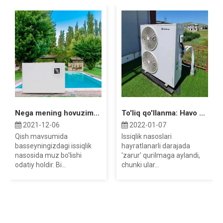
Nega mening hovuzimdagi issiqlik nasosim muzlaydi?
To'liq qo'llanma: Havo manbai issiqlik nasosining narxi
2021-12-06
2022-01-07
Qish mavsumida
Issiqlik nasoslari
basseyningizdagi issiqlik
hayratlanarli darajada
nasosida muz bo'lishi
'zarur' qurilmaga aylandi,
odatiy holdir. Bi...
chunki ular...