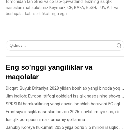
tomonidan tan olindi va qo'llab-quvvatlandi. Bizning issiqlik
nasoslari mahsulotimiz Keymark, CE, BAFA, RoSH, TUV, AIT va
boshqalar kabi sertifikatlarga ega.
Qidiruv
Eng so'nggi yangiliklar va
maqolalar
Diqqat: Buyuk Britaniya 2028 yildan boshlab yangi binoda yoqilg'i gazini taqiqlaydi
Jim inqilob: Evropa Ittifoqi qoidalari issiqlik nasosining shovqin standartlariga qanday mos keladi
SPRSUN hamkorlikning yangi davrini boshlab beruvchi 5G aqlli ishlab chiqarish bosqichini ochib berdi
Frantsiya issiqlik nasoslari bozori 2026: davlat imtiyozlari, o'rnatish qoidalari va biznes imkoniyatlari
Issiqlik pompasi nima - umumiy qo'llanma
Janubiy Koreya hukumati 2035 yilga borib 3,5 million issiqlik nasosini ishga tushirishni maqsad qilgan - Bino turiga qarab eng yaxshi issiqlik nasosini qanday tanlash mumkin