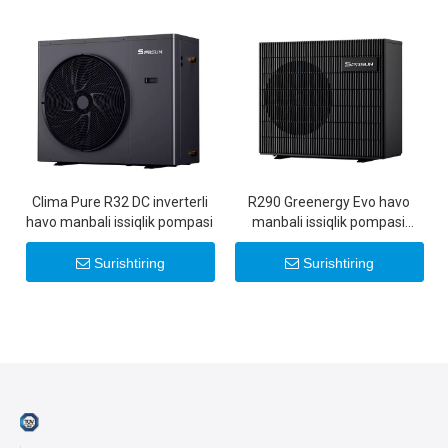
Clima Pure R32 DC inverterli
R290 Greenergy Evo havo
havo manbali issiqlik pompasi
manbali issiqlik pompasi
A+++
Surishtiring
Surishtiring