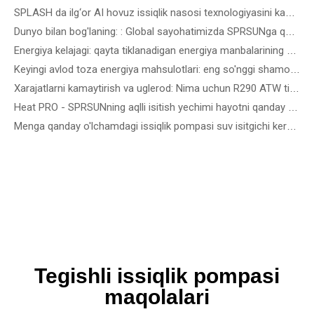
SPLASH da ilg‘or AI hovuz issiqlik nasosi texnologiyasini kashf eting! Avstraliya 2026 - Hovuzdagi eng aqlli, eng sokin issiqlik nasoslarini ko'ring
Dunyo bilan bog'laning: : Global sayohatimizda SPRSUNga qo'shiling
Energiya kelajagi: qayta tiklanadigan energiya manbalarining so'nggi innovatsiyalari va texnologik echimlarini sindirish
Keyingi avlod toza energiya mahsulotlari: eng so'nggi shamol, aniq quyosh va qayta tiklanadigan energiya qurilmalari uchun qo'llanma
Xarajatlarni kamaytirish va uglerod: Nima uchun R290 ATW tijorat issiqlik nasoslari energiya tejaydigan binolarning kelajagi hisoblanadi
Heat PRO - SPRSUNning aqlli isitish yechimi hayotni qanday osonlashtiradi
Menga qanday o'lchamdagi issiqlik pompasi suv isitgichi kerak?
Tegishli issiqlik pompasi
maqolalari