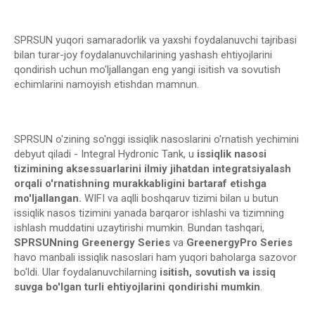
SPRSUN yuqori samaradorlik va yaxshi foydalanuvchi tajribasi
bilan turar-joy foydalanuvchilarining yashash ehtiyojlarini
qondirish uchun mo'ljallangan eng yangi isitish va sovutish
echimlarini namoyish etishdan mamnun.
SPRSUN o'zining so'nggi issiqlik nasoslarini o'rnatish yechimini
debyut qiladi - Integral Hydronic Tank, u
issiqlik nasosi
tizimining aksessuarlarini ilmiy jihatdan integratsiyalash
orqali o'rnatishning murakkabligini bartaraf etishga
mo'ljallangan.
WIFI va aqlli boshqaruv tizimi bilan u butun
issiqlik nasos tizimini yanada barqaror ishlashi va tizimning
ishlash muddatini uzaytirishi mumkin. Bundan tashqari,
SPRSUNning Greenergy Series
va
GreenergyPro Series
havo manbali issiqlik nasoslari ham yuqori baholarga sazovor
bo'ldi. Ular foydalanuvchilarning
isitish, sovutish va issiq
suvga bo'lgan turli ehtiyojlarini qondirishi mumkin
.