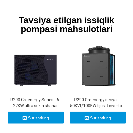
Tavsiya etilgan issiqlik
pompasi mahsulotlari
R290 Greenergy Series - 6-
R290 Greenergy seriyali -
22KW ultra sokin shahar
50KVt/100KW tijorat invertorli
invertorli havo manbali issiqlik
issiqlik nasoslari
nasoslari 20KW 22KW
Surishtiring
Surishtiring