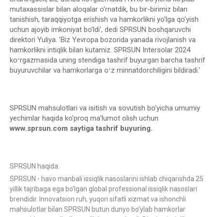
mutaxassislar bilan aloqalar o'rnatdik, bu bir-birimiz bilan
tanishish, taraqqiyotga erishish va hamkorlikni yo'lga qo'yish
uchun ajoyib imkoniyat bo'ldi', dedi SPRSUN boshqaruvchi
direktori Yuliya. 'Biz Yevropa bozorida yanada rivojlanish va
hamkorlikni intiqlik bilan kutamiz. SPRSUN Intersolar 2024
koʻrgazmasida uning stendiga tashrif buyurgan barcha tashrif
buyuruvchilar va hamkorlarga oʻz minnatdorchiligini bildiradi.'
SPRSUN mahsulotlari va isitish va sovutish bo'yicha umumiy
yechimlar haqida ko'proq ma'lumot olish uchun
www.sprsun.com saytiga tashrif buyuring.
SPRSUN haqida:
SPRSUN - havo manbali issiqlik nasoslarini ishlab chiqarishda 25
yillik tajribaga ega bo'lgan global professional issiqlik nasoslari
brendidir. Innovatsion ruh, yuqori sifatli xizmat va ishonchli
mahsulotlar bilan SPRSUN butun dunyo bo'ylab hamkorlar