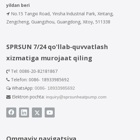
yildan beri
No.15 Tangxi Road, Yinsha lndustrial Park, Xintang,

Zengcheng, Guangzhou, Guangdong, Xitoy, 511338
SPRSUN 7/24 qo'llab-quvvatlash
xizmatiga murojaat qiling
Tel: 0086-20-82181867

Telefon: 0086- 18933985692

WhatsApp:
0086- 18933985692

Elektron pochta:
inquiry@sprsunheatpump.com

Ommaviy navigatsiya